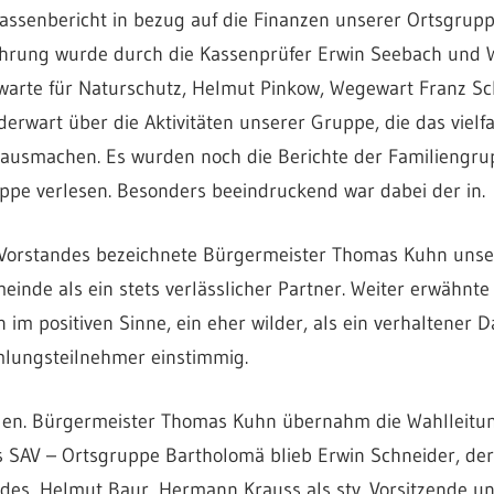
assenbericht in bezug auf die Finanzen unserer Ortsgrupp
hrung wurde durch die Kassenprüfer Erwin Seebach und W
hwarte für Naturschutz, Helmut Pinkow, Wegewart Franz Sc
erwart über die Aktivitäten unserer Gruppe, die das viel
 ausmachen. Es wurden noch die Berichte der Familiengru
pe verlesen. Besonders beeindruckend war dabei der in.
 Vorstandes bezeichnete Bürgermeister Thomas Kuhn unser
inde als ein stets verlässlicher Partner. Weiter erwähnte
n im positiven Sinne, ein eher wilder, als ein verhaltener
mlungsteilnehmer einstimmig.
hlen. Bürgermeister Thomas Kuhn übernahm die Wahlleitung
es SAV – Ortsgruppe Bartholomä blieb Erwin Schneider, de
des, Helmut Baur, Hermann Krauss als stv. Vorsitzende und