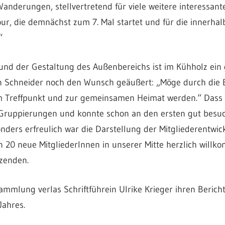
nderungen, stellvertretend für viele weitere interessan
r, die demnächst zum 7. Mal startet und für die innerhal
“
nd der Gestaltung des Außenbereichs ist im Kühholz ein g
in Schneider noch den Wunsch geäußert: „Möge durch di
 Treffpunkt und zur gemeinsamen Heimat werden.“ Dass di
 Gruppierungen und konnte schon an den ersten gut besu
nders erfreulich war die Darstellung der Mitgliederentwic
on 20 neue MitgliederInnen in unserer Mitte herzlich will
tzenden.
mmlung verlas Schriftführein Ulrike Krieger ihren Berich
ahres.