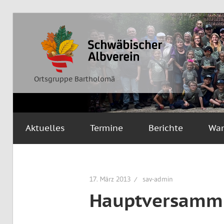
Zum
Inhalt
Ortsgruppe
Schwäbischer
springen
Bartholomä
Albverein
Ortsgruppe Bartholomä
Aktuelles
Termine
Berichte
Wa
17. März 2013
sav-admin
Hauptversammlu