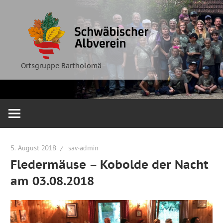
Zum
Ortsgruppe
Schwäbische
Inhalt
Bartholomä
springen
Albverein
Ortsgruppe Bartholomä
5. August 2018
sav-admin
Fledermäuse – Kobolde der Nacht
am 03.08.2018