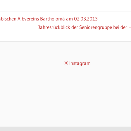
ischen Albvereins Bartholomä am 02.03.2013
Nächster
Jahresrückblick der Seniorengruppe bei de
Beitrag:
Instagram