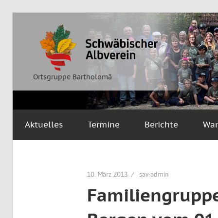
Zum
Inhalt
Ortsgruppe
Schwäbischer
springen
Bartholomä
Albverein
Ortsgruppe Bartholomä
Aktuelles
Termine
Berichte
Wa
10. März 2013
sav-admin
Familiengruppe