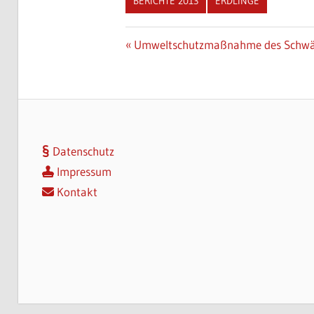
BERICHTE 2013
ERDLINGE
Beitragsnavigation
Vorheriger
Umweltschutzmaßnahme des Schwäb
Beitrag:
Datenschutz
Impressum
Kontakt