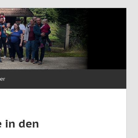
er
 in den