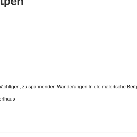
alpen
Google Kalender
iCalendar
e nächtigen, zu spannenden Wanderungen in die malerische Ber
orfhaus