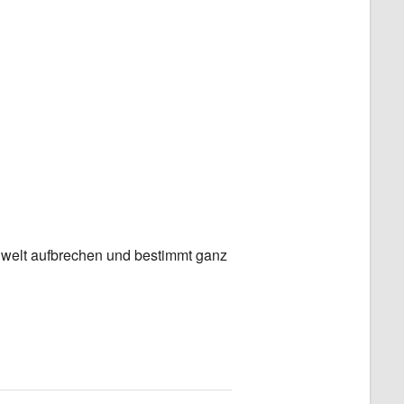
Office 365
Outlook Live
gwelt aufbrechen und bestimmt ganz