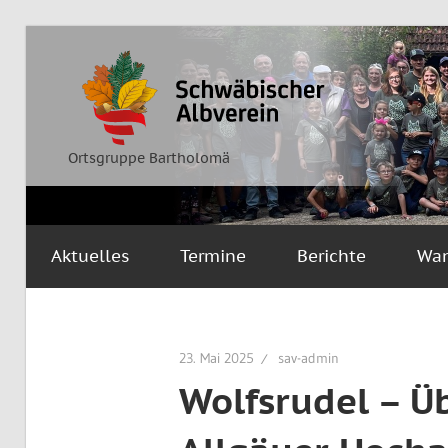
Zum
Inhalt
Ortsgruppe
Schwäbischer
springen
Bartholomä
Albverein
Ortsgruppe Bartholomä
Aktuelles
Termine
Berichte
Wa
23. Mai 2025
sav-admin
Wolfsrudel – 