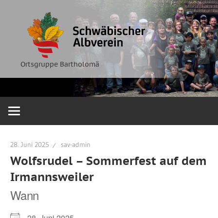
Zum
Ortsgruppe
Schwäbische
Inhalt
Bartholomä
springen
Albverein
Ortsgruppe Bartholomä
28. Juni 2025
sav-admin
Wolfsrudel – Sommerfest auf dem
Irmannsweiler
Wann
28. Juni 2025