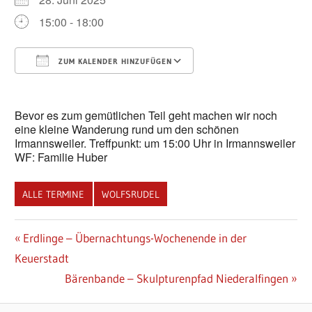
15:00 - 18:00
ZUM KALENDER HINZUFÜGEN
ICS herunterladen
Google Kalender
Bevor es zum gemütlichen Teil geht machen wir noch
eine kleine Wanderung rund um den schönen
Irmannsweiler. Treffpunkt: um 15:00 Uhr in Irmannsweiler
WF: Familie Huber
ALLE TERMINE
WOLFSRUDEL
Beitragsnavigation
Vorheriger
Erdlinge – Übernachtungs-Wochenende in der
Beitrag:
Keuerstadt
Nächster
Bärenbande – Skulpturenpfad Niederalfingen
Beitrag: