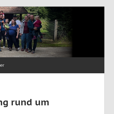
er
ung rund um