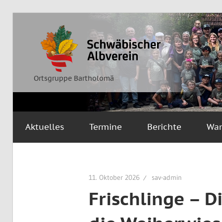
Zum
Inhalt
Ortsgruppe
Schwäbischer
springen
Bartholomä
Albverein
Ortsgruppe Bartholomä
Aktuelles
Termine
Berichte
Wa
11. Oktober 2026
sav-admin
Frischlinge – 