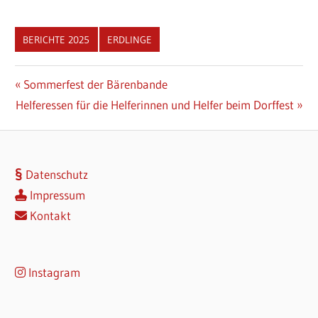
BERICHTE 2025
ERDLINGE
Beitragsnavigation
Vorheriger
Sommerfest der Bärenbande
Nächster
Beitrag:
Helferessen für die Helferinnen und Helfer beim Dorffest
Beitrag:
Datenschutz
Impressum
Kontakt
Instagram