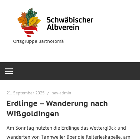
Zum
Ortsgruppe
Schwäbische
Inhalt
Bartholomä
springen
Albverein
Ortsgruppe Bartholomä
21. September 2025
sav-admin
Erdlinge – Wanderung nach
Wißgoldingen
Am Sonntag nutzten die Erdlinge das Wetterglück und
wanderten von Tannweiler über die Reiterleskapelle, am