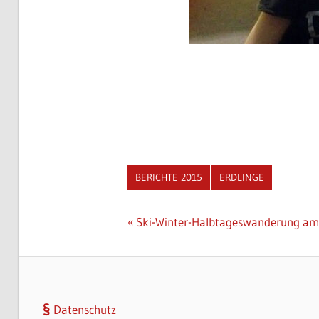
BERICHTE 2015
ERDLINGE
Beitragsnavigation
Vorheriger
Ski-Winter-Halbtageswanderung am
Beitrag:
Datenschutz