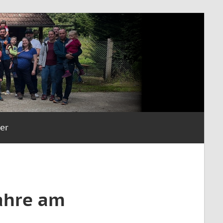
er
Jahre am