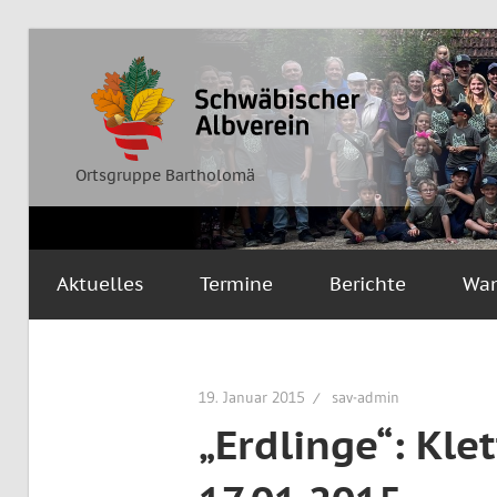
Zum
Inhalt
Ortsgruppe
Schwäbischer
springen
Bartholomä
Albverein
Ortsgruppe Bartholomä
Aktuelles
Termine
Berichte
Wa
19. Januar 2015
sav-admin
„Erdlinge“: Kle