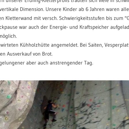
n unserer Erdling-Kletterprofis trauten sich viele in sch
ertikale Dimension. Unsere Kinder ab 6 Jahren waren alle 
n Kletterwand mit versch. Schwierigkeitsstufen bis zum "Gi
ckpause war auch der Energie- und Kraftspeicher aufgela
öglich.
wirteten Kühholzhütte angemeldet. Bei Saiten, Vesperpla
en Ausverkauf von Brot.
n gelungener aber auch anstrengender Tag.