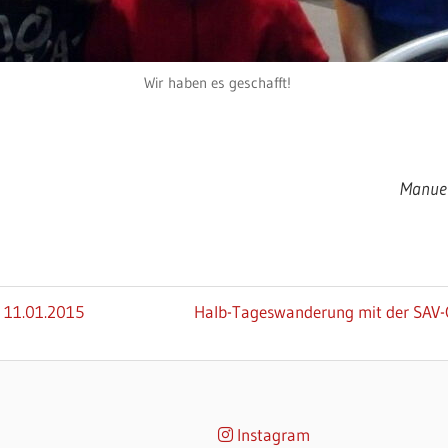
Wir haben es geschafft!
Manuel
Nächster
 11.01.2015
Halb-Tageswanderung mit der SAV-
Beitrag:
Instagram