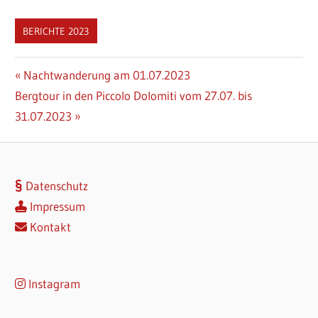
BERICHTE 2023
Beitragsnavigation
Vorheriger
Nachtwanderung am 01.07.2023
Nächster
Beitrag:
Bergtour in den Piccolo Dolomiti vom 27.07. bis
Beitrag:
31.07.2023
Datenschutz
Impressum
Kontakt
Instagram