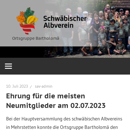
Zum
Ortsgruppe
Schwäbische
Inhalt
Bartholomä
springen
Albverein
Ortsgruppe Bartholomä
10. Juli 2023
sav-admin
Ehrung für die meisten
Neumitglieder am 02.07.2023
Bei der Hauptversammlung des schwäbischen Albvereins
in Mehrstetten konnte die Ortsgruppe Bartholomä den