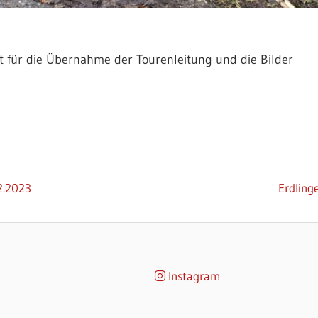
 für die Übernahme der Tourenleitung und die Bilder
Nächste
2.2023
Erdling
Beitrag:
Instagram