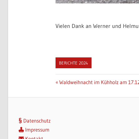
Vielen Dank an Werner und Helmut
BERICHTE 2024
Beitragsnavigation
Vorheriger
Waldweihnacht im Kühholz am 17.1
Beitrag:
Datenschutz
Impressum
Kontakt