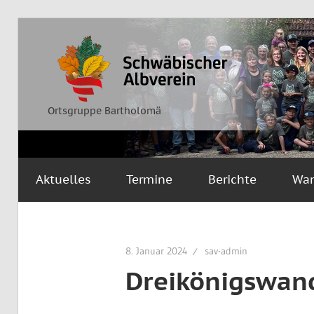
Zum
Inhalt
Ortsgruppe
Schwäbischer
springen
Bartholomä
Albverein
Ortsgruppe Bartholomä
Aktuelles
Termine
Berichte
Wa
8. Januar 2024
sav-admin
Dreikönigswan