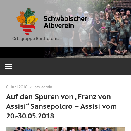
Zum
Ortsgruppe
Schwäbische
Inhalt
Bartholomä
springen
Albverein
Ortsgruppe Bartholomä
6. Juni 2018
sav-admin
Auf den Spuren von „Franz von
Assisi“ Sansepolcro – Assisi vom
20.-30.05.2018