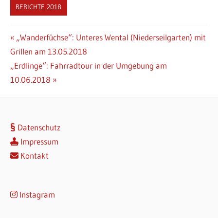
BERICHTE 2018
Beitragsnavigation
Vorheriger
„Wanderfüchse“: Unteres Wental (Niederseilgarten) mit
Beitrag:
Grillen am 13.05.2018
Nächster
„Erdlinge“: Fahrradtour in der Umgebung am
Beitrag:
10.06.2018
Datenschutz
Impressum
Kontakt
Instagram