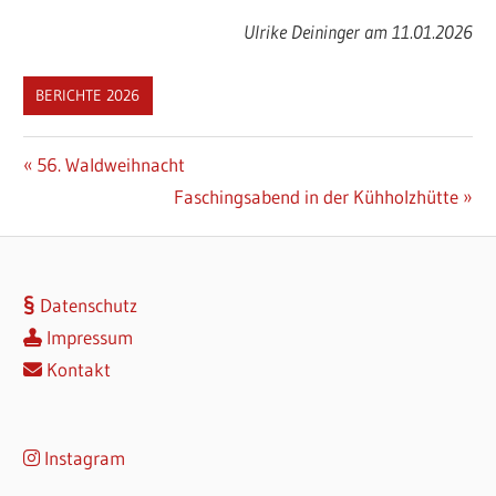
Ulrike Deininger am 11.01.2026
BERICHTE 2026
Beitragsnavigation
Vorheriger
56. Waldweihnacht
Beitrag:
Nächster
Faschingsabend in der Kühholzhütte
Beitrag:
Datenschutz
Impressum
Kontakt
Instagram