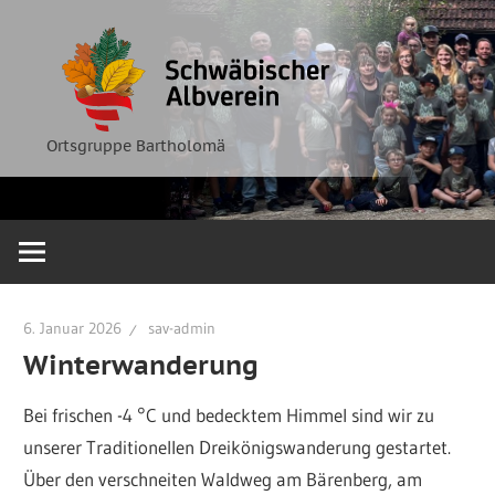
Zum
Ortsgruppe
Schwäbische
Inhalt
Bartholomä
springen
Albverein
Ortsgruppe Bartholomä
6. Januar 2026
sav-admin
Winterwanderung
Bei frischen -4 °C und bedecktem Himmel sind wir zu
unserer Traditionellen Dreikönigswanderung gestartet.
Über den verschneiten Waldweg am Bärenberg, am