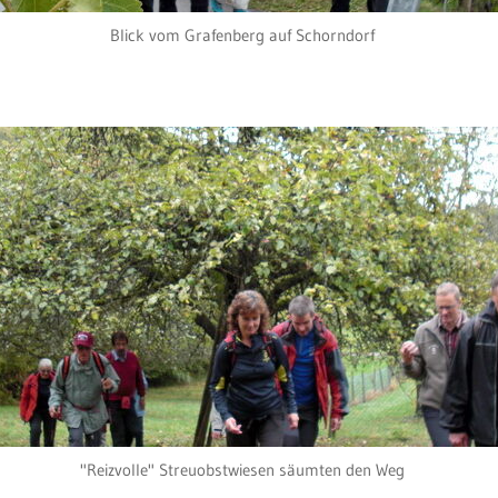
Blick vom Grafenberg auf Schorndorf
"Reizvolle" Streuobstwiesen säumten den Weg