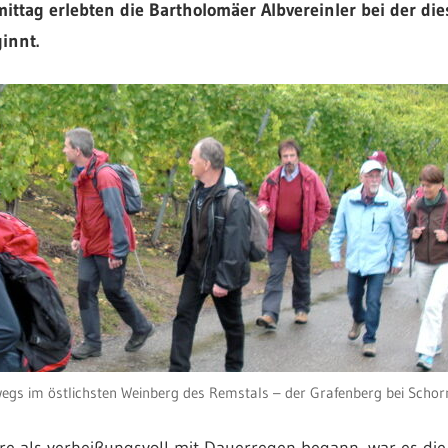
tag erlebten die Bartholomäer Albvereinler bei der di
innt.
egs im östlichsten Weinberg des Remstals – der Grafenberg bei Schor
e als verheißungsvoll mit Dauerregen begann, war es die