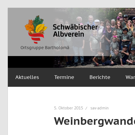
Zum
Inhalt
Ortsgruppe
Schwäbischer
springen
Bartholomä
Albverein
Ortsgruppe Bartholomä
Aktuelles
Termine
Berichte
Wa
5. Oktober 2015
sav-admin
Weinbergwande