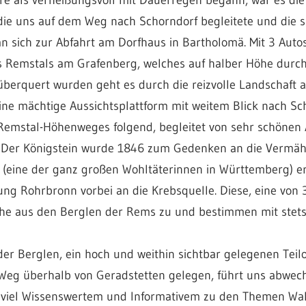
e uns auf dem Weg nach Schorndorf begleitete und die s
an sich zur Abfahrt am Dorfhaus in Bartholomä. Mit 3 Aut
s Remstals am Grafenberg, welches auf halber Höhe durc
berquert wurden geht es durch die reizvolle Landschaft
ine mächtige Aussichtsplattform mit weitem Blick nach Sc
Remstal-Höhenweges folgend, begleitet von sehr schönen 
. Der Königstein wurde 1846 zum Gedenken an die Vermäh
 (eine der ganz großen Wohltäterinnen in Württemberg) e
ung Rohrbronn vorbei an die Krebsquelle. Diese, eine von 
che aus den Berglen der Rems zu und bestimmen mit stets
r Berglen, ein hoch und weithin sichtbar gelegenen Teil
Weg überhalb von Geradstetten gelegen, führt uns abwec
t viel Wissenswertem und Informativem zu den Themen Wa