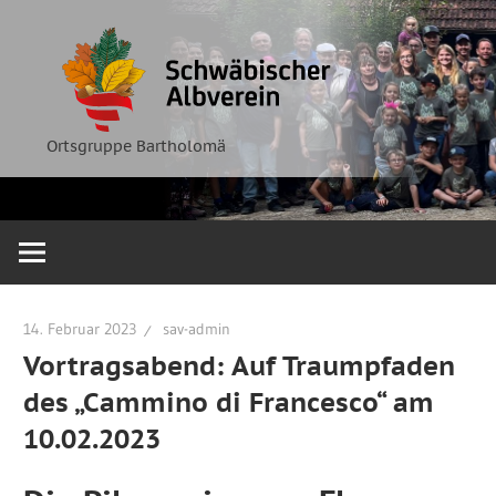
Zum
Ortsgruppe
Schwäbische
Inhalt
Bartholomä
springen
Albverein
Ortsgruppe Bartholomä
14. Februar 2023
sav-admin
Vortragsabend: Auf Traumpfaden
des „Cammino di Francesco“ am
10.02.2023