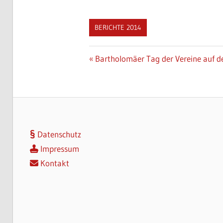
BERICHTE 2014
Beitragsnavigation
Vorheriger
Bartholomäer Tag der Vereine auf 
Beitrag:
Datenschutz
Impressum
Kontakt