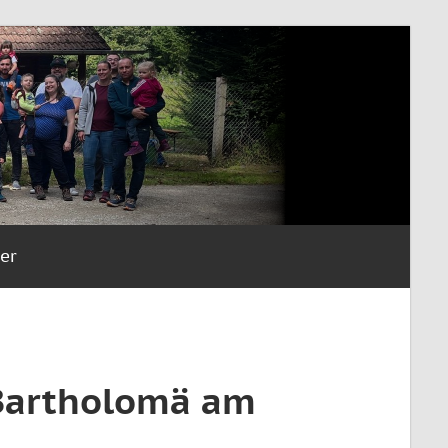
er
 Bartholomä am