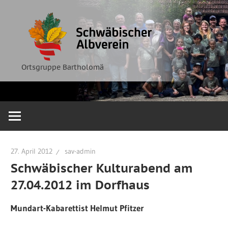
Zum
Ortsgruppe
Schwäbische
Inhalt
Bartholomä
springen
Albverein
Ortsgruppe Bartholomä
27. April 2012
sav-admin
Schwäbischer Kulturabend am
27.04.2012 im Dorfhaus
Mundart-Kabarettist Helmut Pfitzer