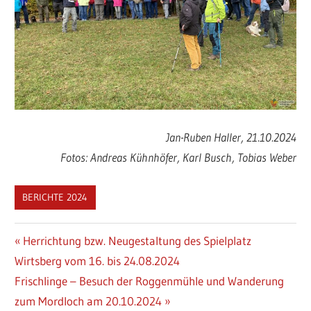
Jan-Ruben Haller, 21.10.2024
Fotos: Andreas Kühnhöfer, Karl Busch, Tobias Weber
BERICHTE 2024
Beitragsnavigation
Vorheriger
Herrichtung bzw. Neugestaltung des Spielplatz
Beitrag:
Wirtsberg vom 16. bis 24.08.2024
Nächster
Frischlinge – Besuch der Roggenmühle und Wanderung
Beitrag:
zum Mordloch am 20.10.2024