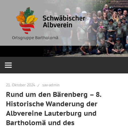
Zum
Ortsgruppe
Schwäbische
Inhalt
Bartholomä
springen
Albverein
Ortsgruppe Bartholomä
21. Oktober 2024
sav-admin
Rund um den Bärenberg – 8.
Historische Wanderung der
Albvereine Lauterburg und
Bartholomä und des