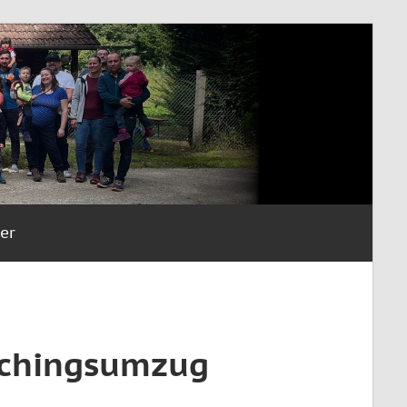
er
aschingsumzug