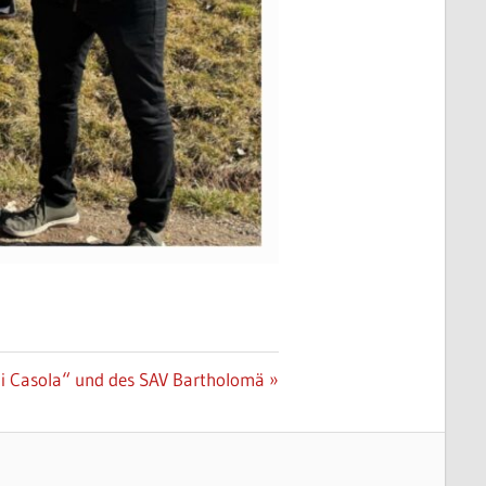
di Casola“ und des SAV Bartholomä