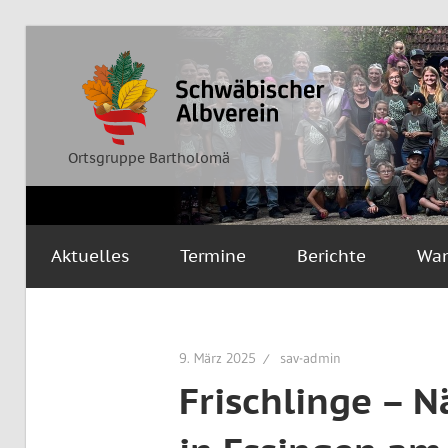
Zum
Inhalt
Ortsgruppe
Schwäbischer
springen
Bartholomä
Albverein
Ortsgruppe Bartholomä
Aktuelles
Termine
Berichte
Wa
9. März 2025
sav-admin
Frischlinge – 