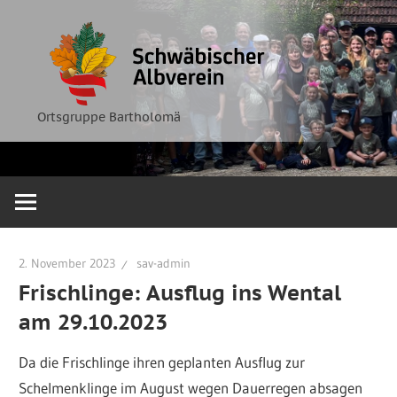
Zum
Ortsgruppe
Schwäbische
Inhalt
Bartholomä
springen
Albverein
Ortsgruppe Bartholomä
2. November 2023
sav-admin
Frischlinge: Ausflug ins Wental
am 29.10.2023
Da die Frischlinge ihren geplanten Ausflug zur
Schelmenklinge im August wegen Dauerregen absagen