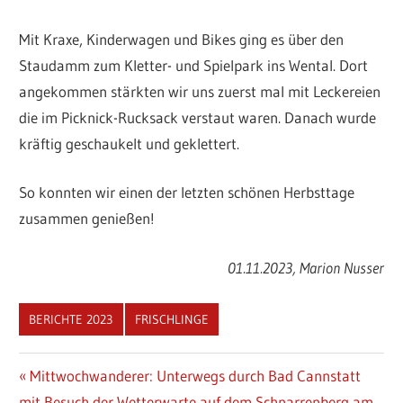
Mit Kraxe, Kinderwagen und Bikes ging es über den
Staudamm zum Kletter- und Spielpark ins Wental. Dort
angekommen stärkten wir uns zuerst mal mit Leckereien
die im Picknick-Rucksack verstaut waren. Danach wurde
kräftig geschaukelt und geklettert.
So konnten wir einen der letzten schönen Herbsttage
zusammen genießen!
01.11.2023, Marion Nusser
BERICHTE 2023
FRISCHLINGE
Beitragsnavigation
Vorheriger
Mittwochwanderer: Unterwegs durch Bad Cannstatt
Beitrag:
mit Besuch der Wetterwarte auf dem Schnarrenberg am