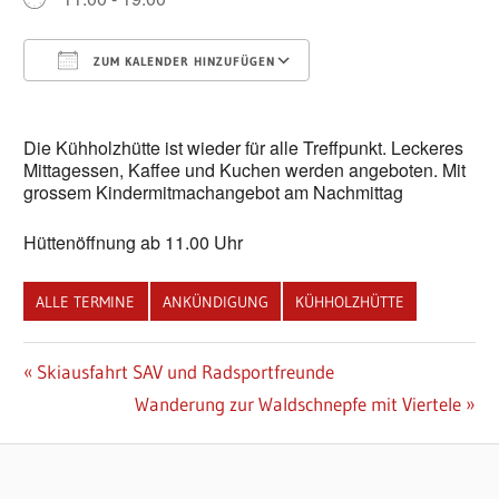
ZUM KALENDER HINZUFÜGEN
ICS herunterladen
Google Kalender
Die Kühholzhütte ist wieder für alle Treffpunkt. Leckeres
Mittagessen, Kaffee und Kuchen werden angeboten. Mit
grossem Kindermitmachangebot am Nachmittag
Hüttenöffnung ab 11.00 Uhr
ALLE TERMINE
ANKÜNDIGUNG
KÜHHOLZHÜTTE
Beitragsnavigation
Vorheriger
Skiausfahrt SAV und Radsportfreunde
Beitrag:
Nächster
Wanderung zur Waldschnepfe mit Viertele
Beitrag: