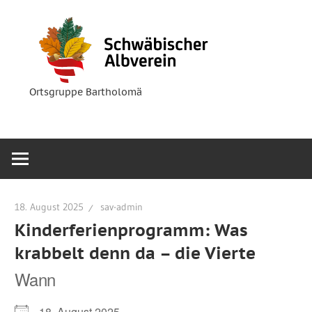
Zum
Ortsgruppe
Schwäbische
Inhalt
Bartholomä
springen
Albverein
Ortsgruppe Bartholomä
18. August 2025
sav-admin
Kinderferienprogramm: Was
krabbelt denn da – die Vierte
Wann
18. August 2025