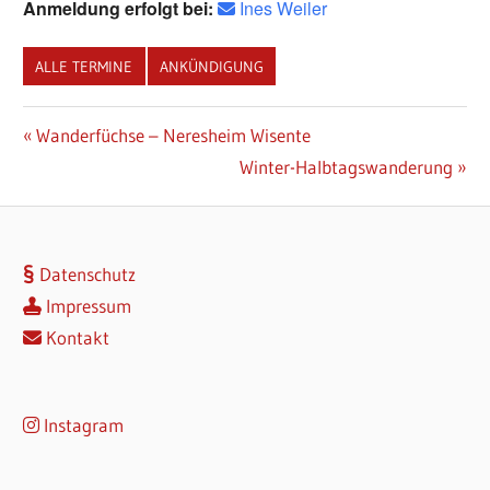
Anmeldung erfolgt bei:
Ines Weiler
ALLE TERMINE
ANKÜNDIGUNG
Beitragsnavigation
Vorheriger
Wanderfüchse – Neresheim Wisente
Beitrag:
Nächster
Winter-Halbtagswanderung
Beitrag:
Datenschutz
Impressum
Kontakt
Instagram