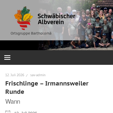
Zum
Ortsgruppe
Schwäbische
Inhalt
Bartholomä
springen
Albverein
Ortsgruppe Bartholomä
12. Juli 2026
sav-admin
Frischlinge – Irmannsweiler
Runde
Wann
12. Juli 2026