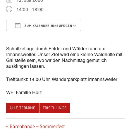
14:00 - 18:00
ZUM KALENDER HINZUFÜGEN
ICS herunterladen
Google Kalender
Schnitzeljagd durch Felder und Wälder rund um
Irmannsweiler. Unser Ziel wird eine kleine Waldhütte mit
Grillstelle sein, wo wir den Nachmittag gemütlich
ausklingen lassen.
Treffpunkt: 14.00 Uhr, Wanderparkplatz Irmannsweiler
WF: Familie Holz
ALLE TERMINE
FRISCHLINGE
Beitragsnavigation
Vorheriger
Bärenbande – Sommerfest