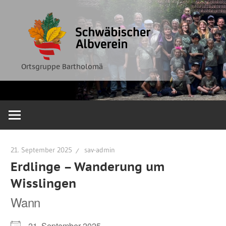
Zum
Ortsgruppe
Schwäbische
Inhalt
Bartholomä
springen
Albverein
Ortsgruppe Bartholomä
21. September 2025
sav-admin
Erdlinge – Wanderung um
Wisslingen
Wann
21. September 2025