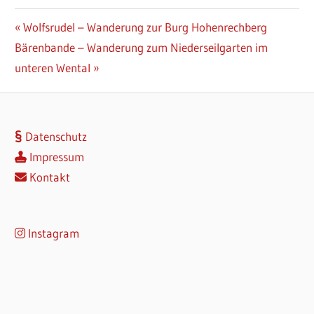
Beitragsnavigation
Vorheriger
Wolfsrudel – Wanderung zur Burg Hohenrechberg
Nächster
Beitrag:
Bärenbande – Wanderung zum Niederseilgarten im
Beitrag:
unteren Wental
Datenschutz
Impressum
Kontakt
Instagram