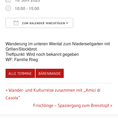
10:00 - 15:00
ZUM KALENDER HINZUFÜGEN
ICS herunterladen
Google Kalender
Wanderung im unteren Wental zum Niederseilgarten mit
Grillen/Stockbrot.
Treffpunkt: Wird noch bekannt gegeben
WF: Familie Rieg
ALLE TERMINE
BÄRENBANDE
Beitragsnavigation
Vorheriger
Wander- und Kulturreise zusammen mit „Amici di
Beitrag:
Casola“
Nächster
Frischlinge – Spaziergang zum Brenztopf
Beitrag: