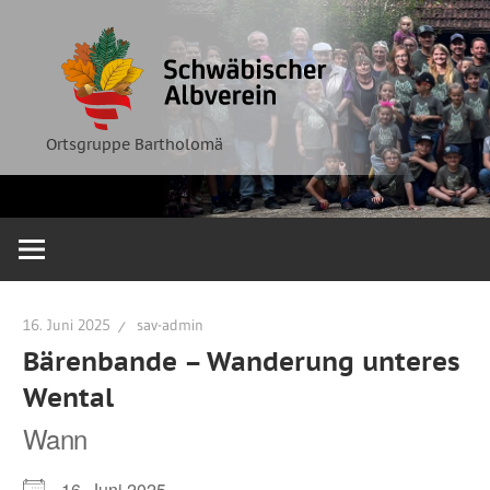
Zum
Ortsgruppe
Schwäbische
Inhalt
Bartholomä
springen
Albverein
Ortsgruppe Bartholomä
16. Juni 2025
sav-admin
Bärenbande – Wanderung unteres
Wental
Wann
16. Juni 2025