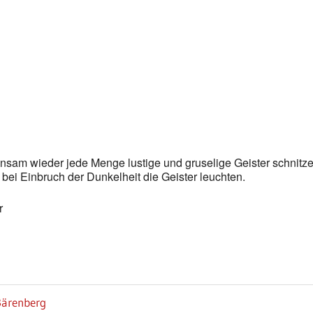
Google Kalender
iCalendar
nsam wieder jede Menge lustige und gruselige Geister schnitze
bei Einbruch der Dunkelheit die Geister leuchten.
r
Bärenberg