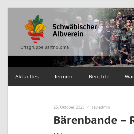
Zum
Inhalt
Ortsgruppe
Schwäbischer
springen
Bartholomä
Albverein
Ortsgruppe Bartholomä
Aktuelles
Termine
Berichte
Wa
25. Oktober 2025
sav-admin
Bärenbande – R