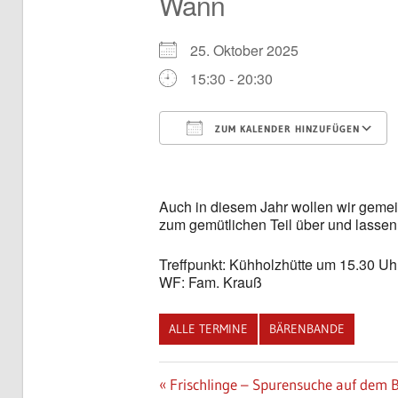
Wann
25. Oktober 2025
15:30 - 20:30
ZUM KALENDER HINZUFÜGEN
ICS herunterladen
Auch in diesem Jahr wollen wir gemei
zum gemütlichen Teil über und lassen 
Treffpunkt: Kühholzhütte um 15.30 Uh
WF: Fam. Krauß
ALLE TERMINE
BÄRENBANDE
Beitragsnavigation
Vorheriger
Frischlinge – Spurensuche auf dem 