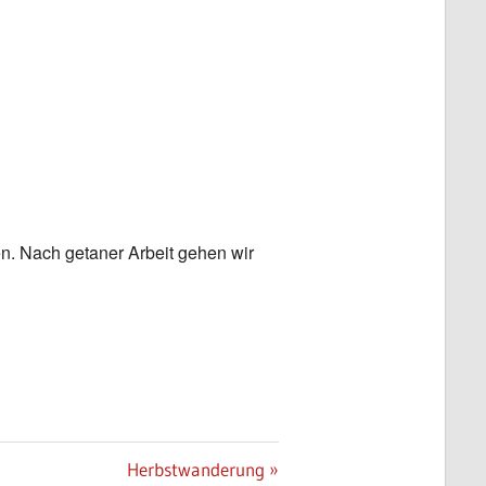
Office 365
Outlook Live
n. Nach getaner Arbeit gehen wir
Nächster
Herbstwanderung