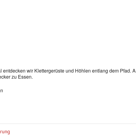
Google Kalender
iCalendar
ntdecken wir Klettergerüste und Höhlen entlang dem Pfad. Auf
lecker zu Essen.
en
erung