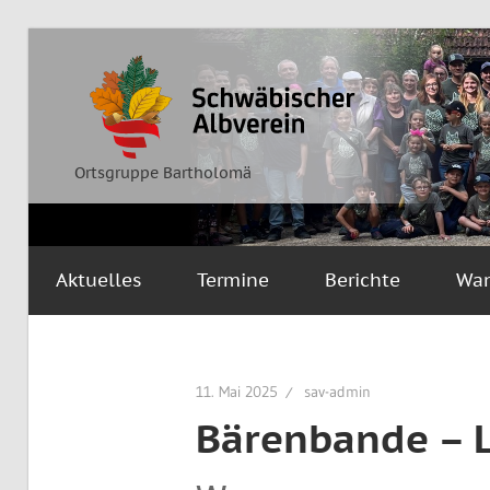
Zum
Inhalt
Ortsgruppe
Schwäbischer
springen
Bartholomä
Albverein
Ortsgruppe Bartholomä
Aktuelles
Termine
Berichte
Wa
11. Mai 2025
sav-admin
Bärenbande – 