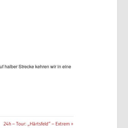
Office 365
Outlook Live
 halber Strecke kehren wir in eine
Nächster
24h – Tour: „Härtsfeld“ – Extrem