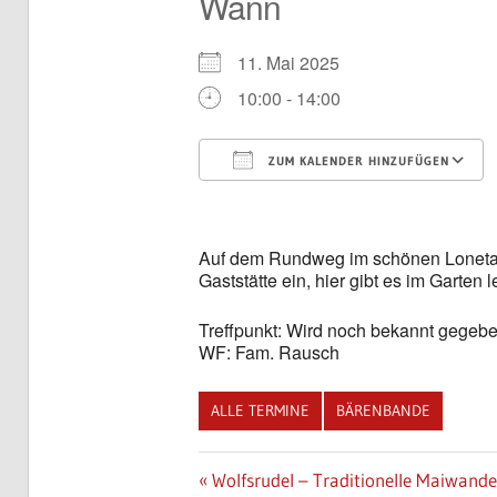
Wann
11. Mai 2025
10:00 - 14:00
ZUM KALENDER HINZUFÜGEN
ICS herunterladen
Auf dem Rundweg im schönen Lonetal e
Gaststätte ein, hier gibt es im Garten 
Treffpunkt: Wird noch bekannt gegeb
WF: Fam. Rausch
ALLE TERMINE
BÄRENBANDE
Beitragsnavigation
Vorheriger
Wolfsrudel – Traditionelle Maiwand