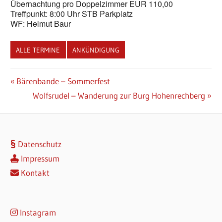
Übernachtung pro Doppelzimmer EUR 110,00
Treffpunkt: 8:00 Uhr STB Parkplatz
WF: Helmut Baur
ALLE TERMINE
ANKÜNDIGUNG
Beitragsnavigation
Vorheriger
Bärenbande – Sommerfest
Beitrag:
Nächster
Wolfsrudel – Wanderung zur Burg Hohenrechberg
Beitrag:
Datenschutz
Impressum
Kontakt
Instagram