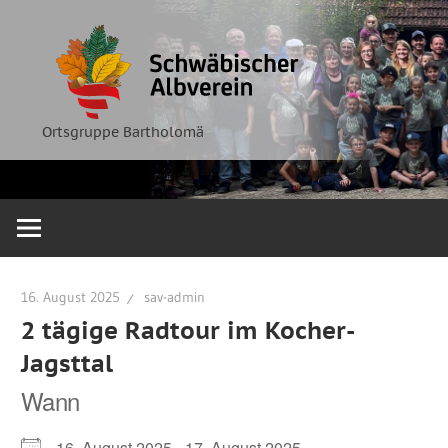
Zum
Ortsgruppe
Schwäbische
Inhalt
Bartholomä
springen
Albverein
Ortsgruppe Bartholomä
16. August 2025
sav-admin
2 tägige Radtour im Kocher-
Jagsttal
Wann
16. August 2025 - 17. August 2025