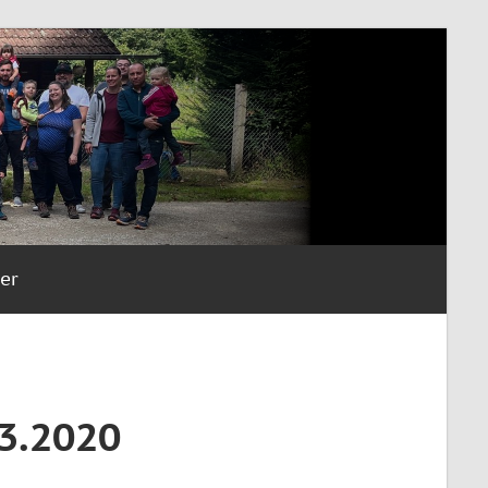
er
3.2020