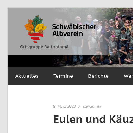
Zum
Inhalt
Ortsgruppe
Schwäbischer
springen
Bartholomä
Albverein
Ortsgruppe Bartholomä
Aktuelles
Termine
Berichte
Wa
9. März 2020
sav-admin
Eulen und Käu