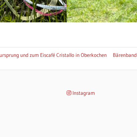
Nächster
rsprung und zum Eiscafé Cristallo in Oberkochen
Bärenband
Beitrag:
Instagram