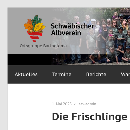
Zum
Inhalt
Ortsgruppe
Schwäbischer
springen
Bartholomä
Albverein
Ortsgruppe Bartholomä
Aktuelles
Termine
Berichte
Wa
1. Mai 2026
sav-admin
Die Frischling