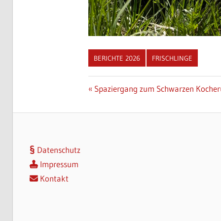
BERICHTE 2026
FRISCHLINGE
Beitragsnavigation
Vorheriger
Spaziergang zum Schwarzen Kocheru
Beitrag:
Datenschutz
Impressum
Kontakt