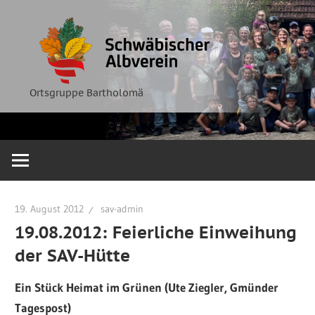
Zum
Ortsgruppe
Schwäbische
Inhalt
Bartholomä
springen
Albverein
Ortsgruppe Bartholomä
19. August 2012
sav-admin
19.08.2012: Feierliche Einweihung
der SAV-Hütte
Ein Stück Heimat im Grünen (Ute Ziegler, Gmünder
Tagespost)