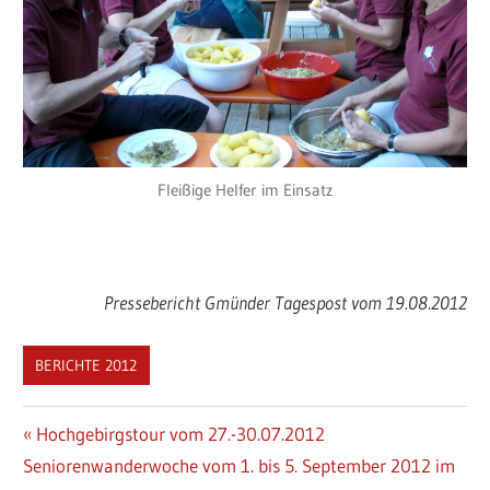
Fleißige Helfer im Einsatz
Pressebericht Gmünder Tagespost vom 19.08.2012
BERICHTE 2012
Beitragsnavigation
Vorheriger
Hochgebirgstour vom 27.-30.07.2012
Nächster
Beitrag:
Seniorenwanderwoche vom 1. bis 5. September 2012 im