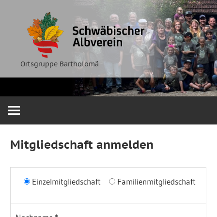
Zum
Ortsgruppe
Schwäbische
Inhalt
Bartholomä
springen
Albverein
Ortsgruppe Bartholomä
Mitgliedschaft anmelden
Einzelmitgliedschaft
Familienmitgliedschaft