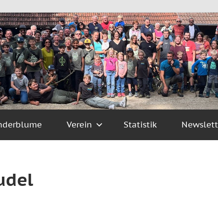
nderblume
Verein
Statistik
Newslett
udel