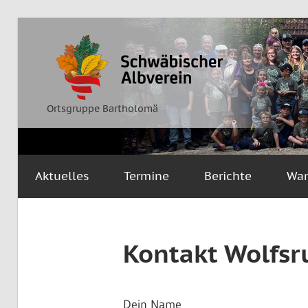
Zum
Inhalt
Ortsgruppe
Schwäbischer
springen
Bartholomä
Albverein
Ortsgruppe Bartholomä
Aktuelles
Termine
Berichte
Wa
Kontakt Wolfsr
Dein Name