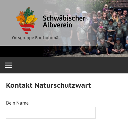
Zum
Ortsgruppe
Schwäbische
Inhalt
Bartholomä
springen
Albverein
Ortsgruppe Bartholomä
Kontakt Naturschutzwart
Dein Name