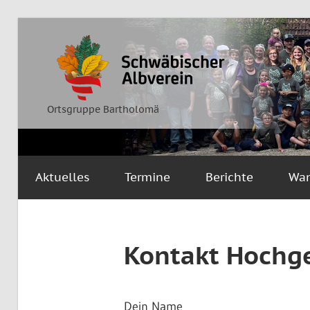
Zum
Inhalt
Ortsgruppe
Schwäbischer
springen
Bartholomä
Albverein
Ortsgruppe Bartholomä
Aktuelles
Termine
Berichte
Wa
Kontakt Hochge
Dein Name