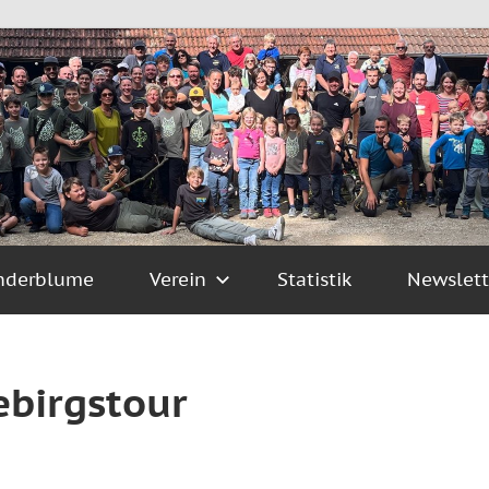
nderblume
Verein
Statistik
Newslett
birgstour